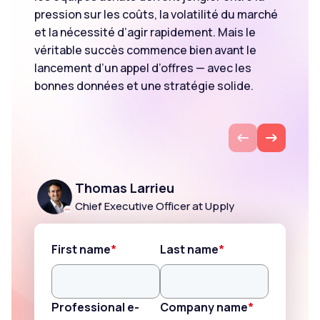
pression sur les coûts, la volatilité du marché
et la nécessité d’agir rapidement. Mais le
FR
véritable succès commence bien avant le
lancement d’un appel d’offres — avec les
bonnes données et une stratégie solide.
Thomas Larrieu
Chief Executive Officer at Upply
First name
*
Last name
*
Professional e-
Company name
*