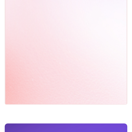
Les tendances récentes des prix du
transport à intégrer dans votre stratégie
d’achats
Intégration API Keelvar x
Upply
comment elle intègre les données de
marché en temps réel au cœur de vos
événements d’appels d’offres