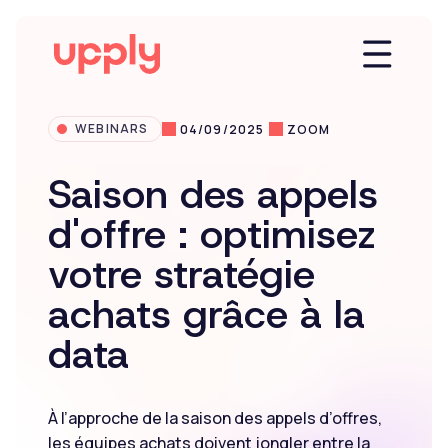
WEBINARS
04/09/2025
ZOOM
Plateforme
Saison des appels
d'offre : optimisez
Solutions
votre stratégie
achats grâce à la
Market Insights
data
Ressources
À l’approche de la saison des appels d’offres,
Entreprise
les équipes achats doivent jongler entre la