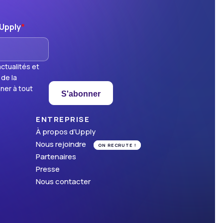
'Upply
*
ctualités et
 de la
ner à tout
S'abonner
ENTREPRISE
À propos d’Upply
Nous rejoindre
ON RECRUTE !
Partenaires
Presse
Nous contacter