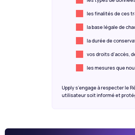
les types de données 
les finalités de ces 
la base légale de cha
la durée de conserva
vos droits d’accès, de
les mesures que nous 
Upply s’engage à respecter le R
utilisateur soit informé et prot