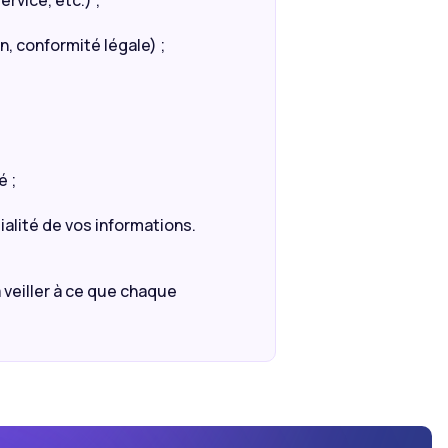
rvice, etc.) ;
, conformité légale) ;
;
é ;
alité de vos informations.
 veiller à ce que chaque