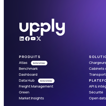
PRODUITS
SOLUTI
Atlas
Chargeur
NOUVEAU
Benchmark
Cabinets 
Dashboard
Transport
Data Hub
PLATEF
NOUVEAU
Freight Management
API & inté
Green
Sécurité
Market Insights
Open dat