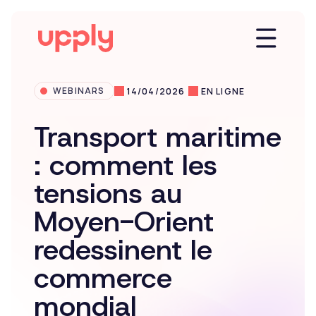
WEBINARS
14/04/2026
EN LIGNE
Plateforme
Transport maritime
: comment les
Solutions
tensions au
Moyen-Orient
Market Insights
redessinent le
Ressources
commerce
mondial
Entreprise