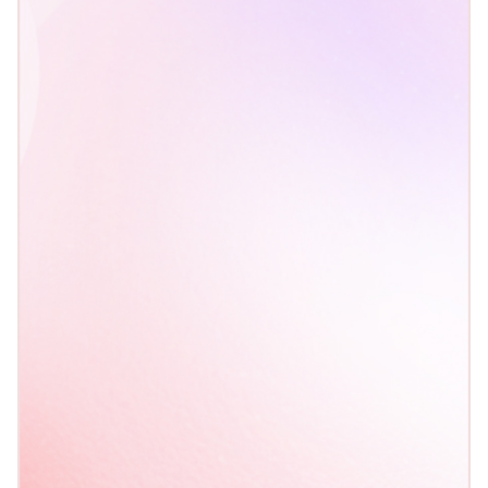
Les conséquences
opérationnelles
des cargaisons bloquées aux tensions
sur les principales matières premières
L'effet domino
sur le marché du fret mondial