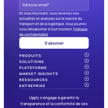
En vous inscrivant, vous recevrez nos
actualités et analyses sur le marché du
transport et de la logistique. Vous pourrez
vous désabonner à tout moment.
Politique
de confidentialité
S'abonner
PRODUITS
Atlas
SOLUTIONS
NOUVEAU
Benchmark
Chargeurs
PLATEFORME
Dashboard
Cabinets de conseil
API & intégration
MARKET INSIGHTS
Data Hub
Transporteurs et commissionnaires
Sécurité
Articles
RESSOURCES
NOUVEAU
Freight Management
Open data
Livres blancs
Blog
ENTREPRISE
Green
Newsletter
À propos d’Upply
Upply s’engage à garantir la
Market Insights
Événements & webinaires
Nous rejoindre
ON RECRUTE !
transparence et la conformité de ses
Méthodologies
Partenaires